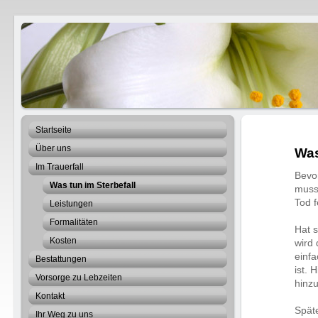
Best
Heino
Startseite
Über uns
Was
Im Trauerfall
Bevo
Was tun im Sterbefall
muss 
Tod f
Leistungen
Formalitäten
Hat s
Kosten
wird 
einf
Bestattungen
ist. 
Vorsorge zu Lebzeiten
hinzu
Kontakt
Spät
Ihr Weg zu uns