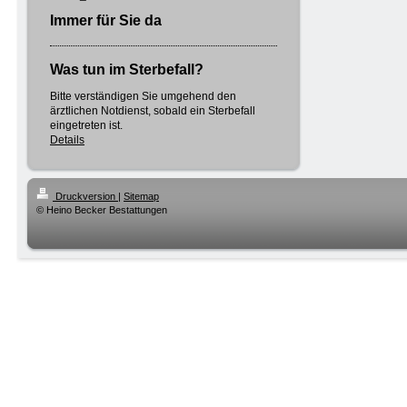
Immer für Sie da
Was tun im Sterbefall?
Bitte verständigen Sie umgehend den
ärztlichen Notdienst, sobald ein Sterbefall
eingetreten ist.
Details
Druckversion
|
Sitemap
© Heino Becker Bestattungen