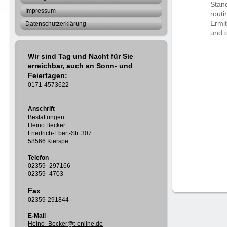
Stan
Impressum
routi
Ermi
Datenschutzerklärung
und d
Wir sind Tag und Nacht für Sie
erreichbar, auch an Sonn- und
Feiertagen:
0171-4573622
Anschrift
Bestattungen
Heino Becker
Friedrich-Ebert-Str. 307
58566 Kierspe
Telefon
02359- 297166
02359- 4703
Fax
02359-291844
E-Mail
Heino_Becker@t-online.de