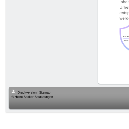
Inhal
Urhe
ents
werd
Druckversion
|
Sitemap
© Heino Becker Bestattungen