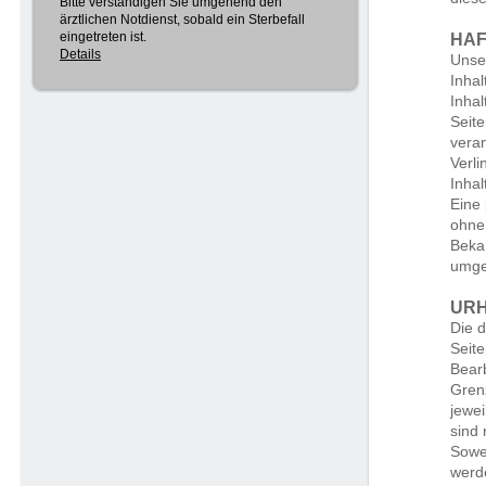
Bitte verständigen Sie umgehend den
ärztlichen Notdienst, sobald ein Sterbefall
eingetreten ist.
HAF
Details
Unser
Inhal
Inhal
Seite
veran
Verli
Inhal
Eine 
ohne 
Beka
umge
UR
Die d
Seite
Bearb
Gren
jewei
sind 
Sowei
werd