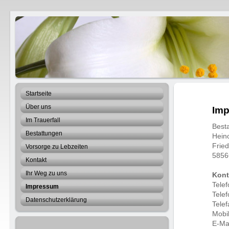
Best
Heino
Startseite
Über uns
Im
Im Trauerfall
Best
Bestattungen
Hein
Fried
Vorsorge zu Lebzeiten
5856
Kontakt
Ihr Weg zu uns
Kont
Tele
Impressum
Tele
Datenschutzerklärung
Tele
Mobi
E-Ma