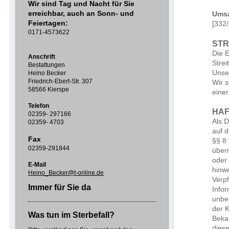
Wir sind Tag und Nacht für Sie
erreichbar, auch an Sonn- und
Umsa
Feiertagen:
[332
0171-4573622
STR
Die E
Anschrift
Strei
Bestattungen
Unse
Heino Becker
Friedrich-Ebert-Str. 307
Wir s
58566 Kierspe
einer
Telefon
HAF
02359- 297166
Als D
02359- 4703
auf 
Fax
§§ 8 
02359-291844
über
oder 
E-Mail
hinw
Heino_Becker@t-online.de
Verp
Immer für Sie da
Info
unber
der K
Was tun im Sterbefall?
Beka
dies