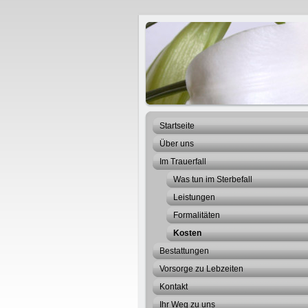
Be
Hei
Startseite
Über uns
Im Trauerfall
Was tun im Sterbefall
Leistungen
Formalitäten
Kosten
Bestattungen
Vorsorge zu Lebzeiten
Kontakt
Ihr Weg zu uns