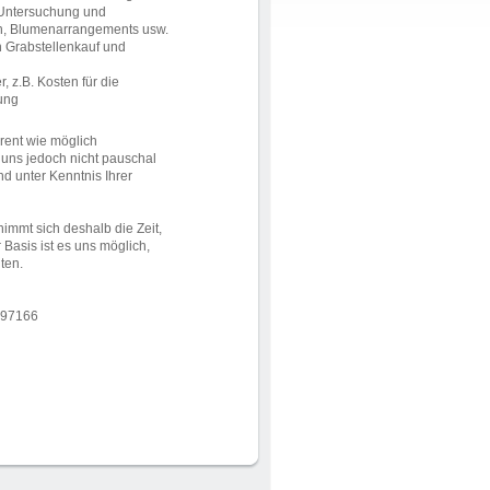
(Untersuchung und
en, Blumenarrangements usw.
n Grabstellenkauf und
 z.B. Kosten für die
ung
rent wie möglich
t uns jedoch nicht pauschal
d unter Kenntnis Ihrer
immt sich deshalb die Zeit,
r Basis ist es uns möglich,
ten.
9-297166