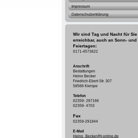
Impressum
Datenschutzerklärung
Wir sind Tag und Nacht für Sie
erreichbar, auch an Sonn- und
Feiertagen:
0171-4573622
Anschrift
Bestattungen
Heino Becker
Friedrich-Ebert-Str. 307
58566 Kierspe
Telefon
02359- 297166
02359- 4703
Fax
02359-291844
E-Mail
Heino_Becker@t-online.de