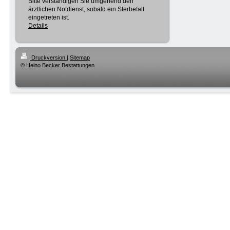
Bitte verständigen Sie umgehend den
ärztlichen Notdienst, sobald ein Sterbefall
eingetreten ist.
Details
Druckversion
|
Sitemap
© Heino Becker Bestattungen