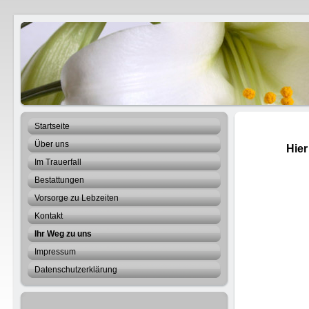
Best
Heino
Startseite
Über uns
Hier
Im Trauerfall
Bestattungen
Vorsorge zu Lebzeiten
Kontakt
Ihr Weg zu uns
Impressum
Datenschutzerklärung